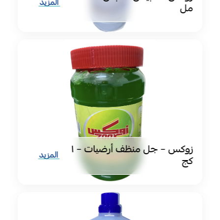
المزيد
مل
زوكس – جل منظف أرضيات – ١
المزيد
كج