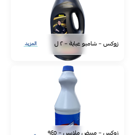
زوكس – شامبو عباية – ٢ ل
المزيد
زوكس – مبيض ملابس – ٩٤٥