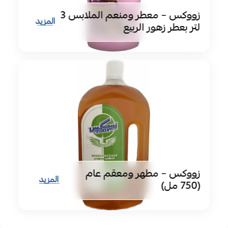
زووكس – معطر ومنعم الملابس 3
المزيد
لتر بعطر زهور الربيع
زووكس – مطهر ومعقم عام
المزيد
(750 مل)