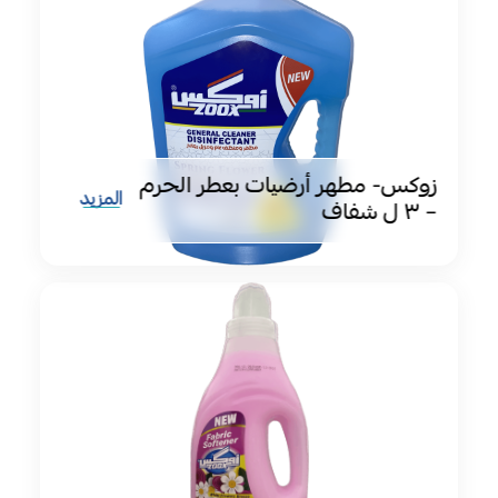
زوكس- مطهر أرضيات بعطر الحرم
المزيد
– ٣ ل شفاف