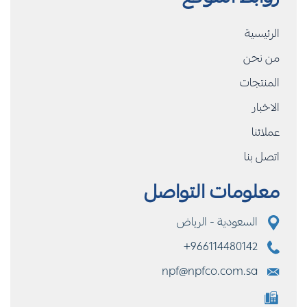
الرئيسية
من نحن
المنتجات
الاخبار
عملائنا
اتصل بنا
معلومات التواصل
السعودية - الرياض
+966114480142
npf@npfco.com.sa